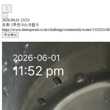
..
2026.06.01 23:53
조회
1
추천
0
스크랩
0
https://www.timespread.co.kr/challenge/community/water/131032146
주소복사