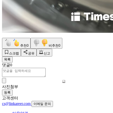
추천
0
비추천
0
스크랩
공유
신고
목록
댓글
0
사진첨부
등록
고객센터
cs@linkareer.com
이메일 문의