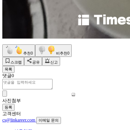
추천
0
비추천
0
스크랩
공유
신고
목록
댓글
0
사진첨부
등록
고객센터
cs@linkareer.com
이메일 문의