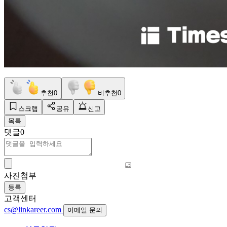
추천
0
비추천
0
스크랩
공유
신고
목록
댓글
0
사진첨부
등록
고객센터
cs@linkareer.com
이메일 문의