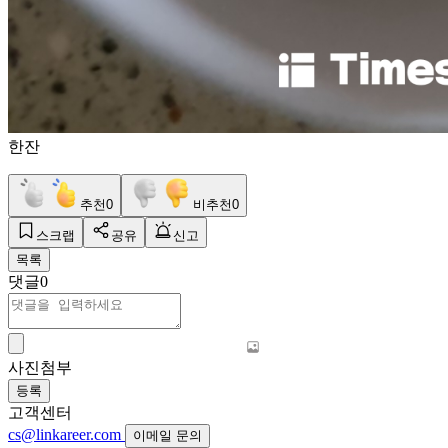
한잔
추천
0
비추천
0
스크랩
공유
신고
목록
댓글
0
사진첨부
등록
고객센터
cs@linkareer.com
이메일 문의