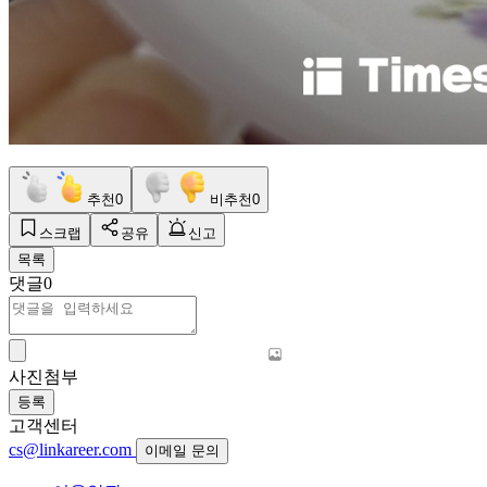
추천
0
비추천
0
스크랩
공유
신고
목록
댓글
0
사진첨부
등록
고객센터
cs@linkareer.com
이메일 문의