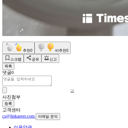
추천
0
비추천
0
스크랩
공유
신고
목록
댓글
0
사진첨부
등록
고객센터
cs@linkareer.com
이메일 문의
이용약관