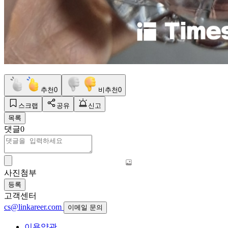
추천
0
비추천
0
스크랩
공유
신고
목록
댓글
0
사진첨부
등록
고객센터
cs@linkareer.com
이메일 문의
이용약관