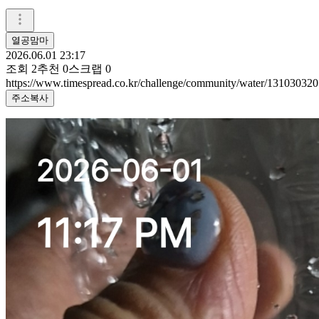
열공맘마
2026.06.01 23:17
조회
2
추천
0
스크랩
0
https://www.timespread.co.kr/challenge/community/water/131030320
주소복사