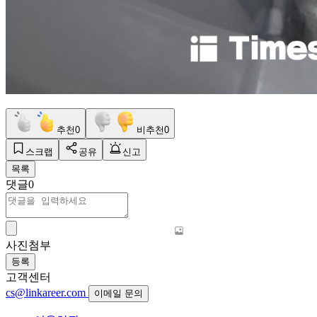
추천
0
비추천
0
스크랩
공유
신고
목록
댓글
0
사진첨부
등록
고객센터
cs@linkareer.com
이메일 문의