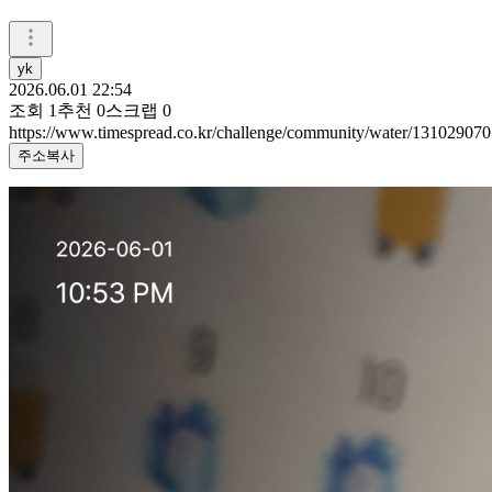
yk
2026.06.01 22:54
조회
1
추천
0
스크랩
0
https://www.timespread.co.kr/challenge/community/water/131029070
주소복사