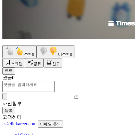
추천
0
비추천
0
스크랩
공유
신고
목록
댓글
0
사진첨부
등록
고객센터
cs@linkareer.com
이메일 문의