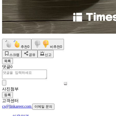
추천
0
비추천
0
스크랩
공유
신고
목록
댓글
0
사진첨부
등록
고객센터
cs@linkareer.com
이메일 문의