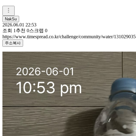
NakSu
2026.06.01 22:53
조회
1
추천
0
스크랩
0
https://www.timespread.co.kr/challenge/community/water/131029035
주소복사