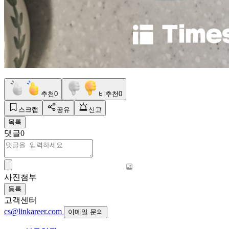
추천
0
비추천
0
스크랩
공유
신고
목록
댓글
0
사진첨부
등록
고객센터
cs@linkareer.com
이메일 문의