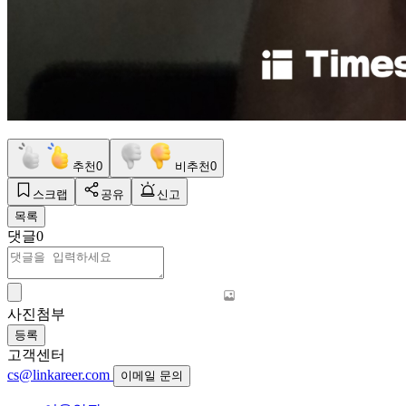
추천
0
비추천
0
스크랩
공유
신고
목록
댓글
0
사진첨부
등록
고객센터
cs@linkareer.com
이메일 문의