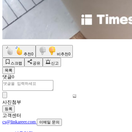
추천
0
비추천
0
스크랩
공유
신고
목록
댓글
0
사진첨부
등록
고객센터
cs@linkareer.com
이메일 문의