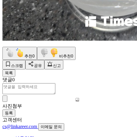
추천
0
비추천
0
스크랩
공유
신고
목록
댓글
0
사진첨부
등록
고객센터
cs@linkareer.com
이메일 문의