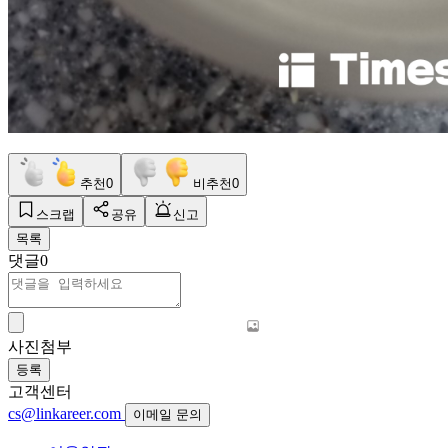
추천
0
비추천
0
스크랩
공유
신고
목록
댓글
0
사진첨부
등록
고객센터
cs@linkareer.com
이메일 문의