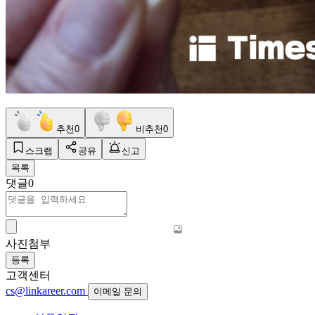
추천
0
비추천
0
스크랩
공유
신고
목록
댓글
0
사진첨부
등록
고객센터
cs@linkareer.com
이메일 문의