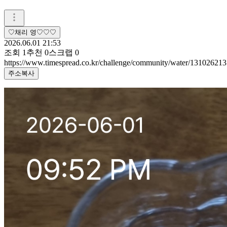
♡채리 영♡♡♡
2026.06.01 21:53
조회
1
추천
0
스크랩
0
https://www.timespread.co.kr/challenge/community/water/131026213
주소복사