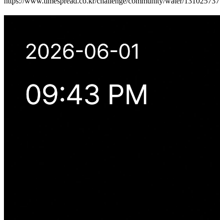
https://www.timespread.co.kr/challenge/community/water/13102573