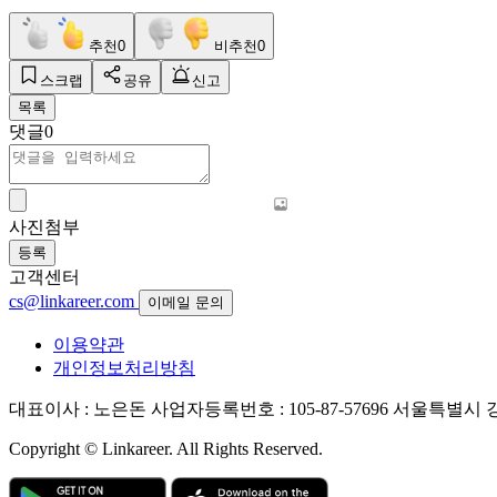
추천
0
비추천
0
스크랩
공유
신고
목록
댓글
0
사진첨부
등록
고객센터
cs@linkareer.com
이메일 문의
이용약관
개인정보처리방침
대표이사 : 노은돈
사업자등록번호 : 105-87-57696
서울특별시 강남
Copyright © Linkareer. All Rights Reserved.