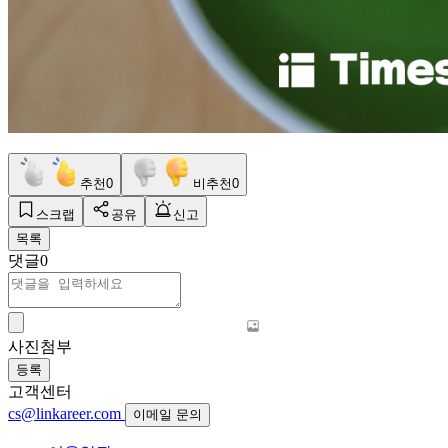
추천
0
비추천
0
스크랩
공유
신고
목록
댓글
0
사진첨부
등록
고객센터
cs@linkareer.com
이메일 문의