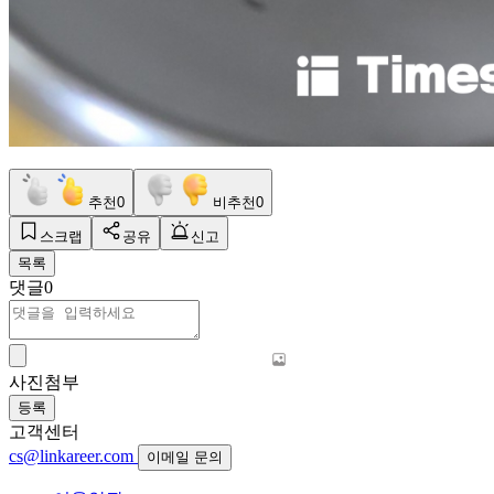
추천
0
비추천
0
스크랩
공유
신고
목록
댓글
0
사진첨부
등록
고객센터
cs@linkareer.com
이메일 문의