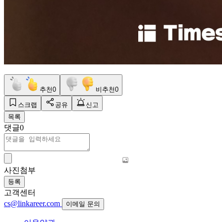
추천
0
비추천
0
스크랩
공유
신고
목록
댓글
0
사진첨부
등록
고객센터
cs@linkareer.com
이메일 문의