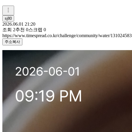
sj80
2026.06.01 21:20
조회
2
추천
0
스크랩
0
https://www.timespread.co.kr/challenge/community/water/131024583
주소복사