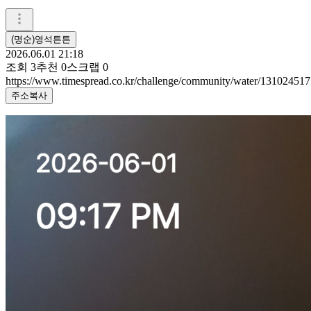
(명순)영석튼튼
2026.06.01 21:18
조회
3
추천
0
스크랩
0
https://www.timespread.co.kr/challenge/community/water/131024517
주소복사