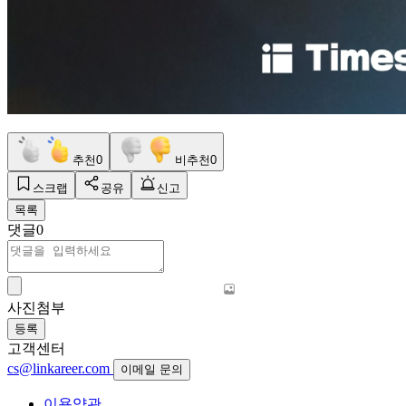
추천
0
비추천
0
스크랩
공유
신고
목록
댓글
0
사진첨부
등록
고객센터
cs@linkareer.com
이메일 문의
이용약관