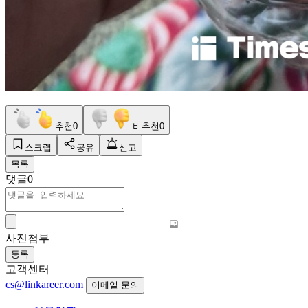
추천
0
비추천
0
스크랩
공유
신고
목록
댓글
0
사진첨부
등록
고객센터
cs@linkareer.com
이메일 문의