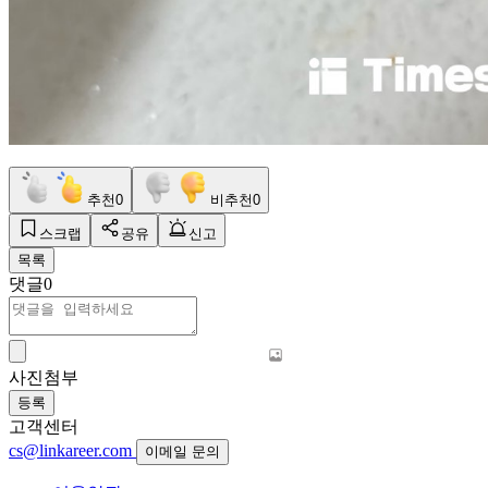
추천
0
비추천
0
스크랩
공유
신고
목록
댓글
0
사진첨부
등록
고객센터
cs@linkareer.com
이메일 문의