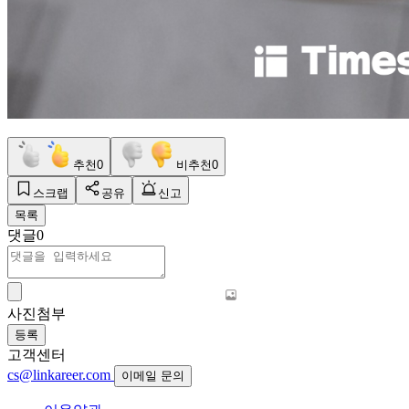
추천
0
비추천
0
스크랩
공유
신고
목록
댓글
0
사진첨부
등록
고객센터
cs@linkareer.com
이메일 문의