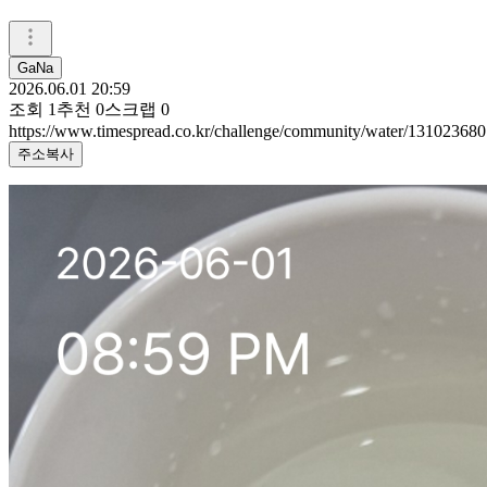
GaNa
2026.06.01 20:59
조회
1
추천
0
스크랩
0
https://www.timespread.co.kr/challenge/community/water/131023680
주소복사