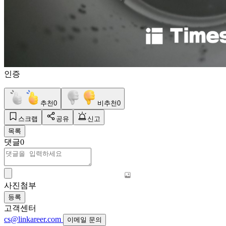
인증
추천
0
비추천
0
스크랩
공유
신고
목록
댓글
0
사진첨부
등록
고객센터
cs@linkareer.com
이메일 문의