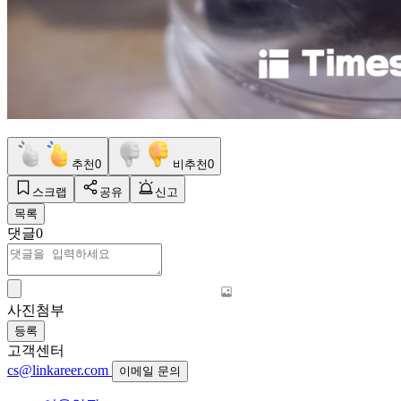
추천
0
비추천
0
스크랩
공유
신고
목록
댓글
0
사진첨부
등록
고객센터
cs@linkareer.com
이메일 문의