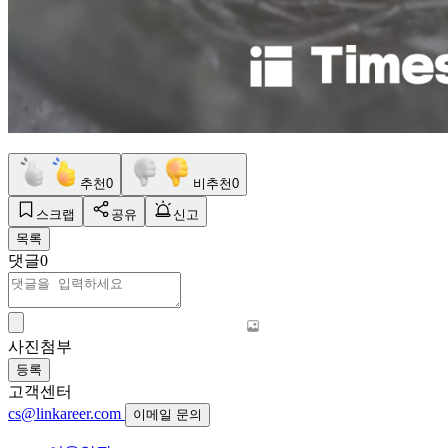
추천
0
비추천
0
스크랩
공유
신고
목록
댓글
0
사진첨부
등록
고객센터
cs@linkareer.com
이메일 문의