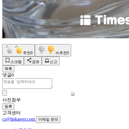
추천
0
비추천
0
스크랩
공유
신고
목록
댓글
0
사진첨부
등록
고객센터
cs@linkareer.com
이메일 문의