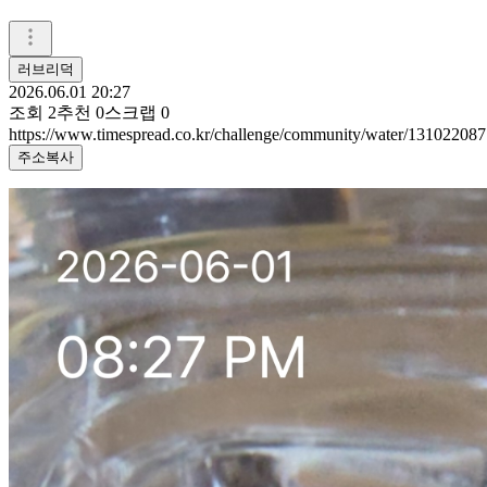
러브리덕
2026.06.01 20:27
조회
2
추천
0
스크랩
0
https://www.timespread.co.kr/challenge/community/water/131022087
주소복사