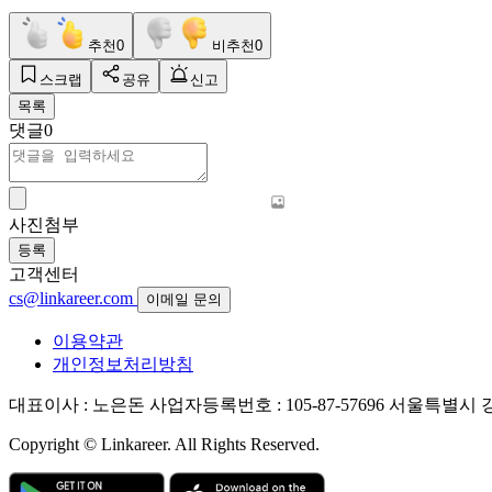
추천
0
비추천
0
스크랩
공유
신고
목록
댓글
0
사진첨부
등록
고객센터
cs@linkareer.com
이메일 문의
이용약관
개인정보처리방침
대표이사 : 노은돈
사업자등록번호 : 105-87-57696
서울특별시 강남
Copyright © Linkareer. All Rights Reserved.