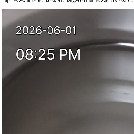
https://www.timespread.co.kr/challenge/community/water/13102201