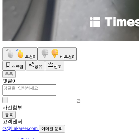
추천
0
비추천
0
스크랩
공유
신고
목록
댓글
0
사진첨부
등록
고객센터
cs@linkareer.com
이메일 문의