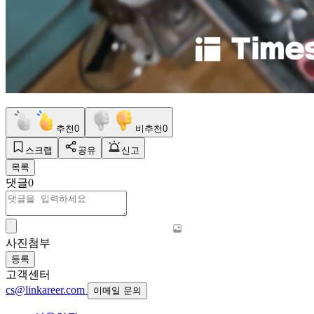
추천
0
비추천
0
스크랩
공유
신고
목록
댓글
0
사진첨부
등록
고객센터
cs@linkareer.com
이메일 문의