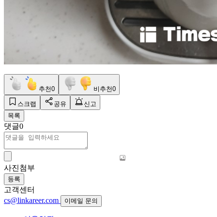
추천
0
비추천
0
스크랩
공유
신고
목록
댓글
0
사진첨부
등록
고객센터
cs@linkareer.com
이메일 문의