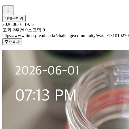
태태둥이맘
2026.06.01 19:13
조회
2
추천
0
스크랩
0
https://www.timespread.co.kr/challenge/community/water/131019220
주소복사