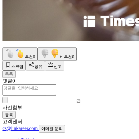
추천
0
비추천
0
스크랩
공유
신고
목록
댓글
0
사진첨부
등록
고객센터
cs@linkareer.com
이메일 문의