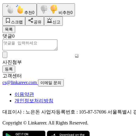
추천
0
비추천
0
스크랩
공유
신고
목록
댓글
0
사진첨부
등록
고객센터
cs@linkareer.com
이메일 문의
이용약관
개인정보처리방침
대표이사 : 노은돈
사업자등록번호 : 105-87-57696
서울특별시 강남
Copyright © Linkareer. All Rights Reserved.