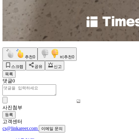
추천
0
비추천
0
스크랩
공유
신고
목록
댓글
0
사진첨부
등록
고객센터
cs@linkareer.com
이메일 문의