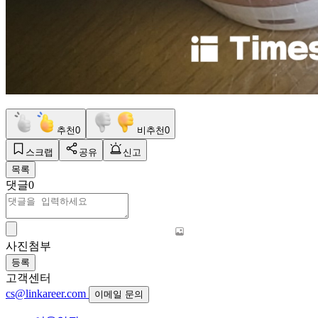
추천
0
비추천
0
스크랩
공유
신고
목록
댓글
0
사진첨부
등록
고객센터
cs@linkareer.com
이메일 문의