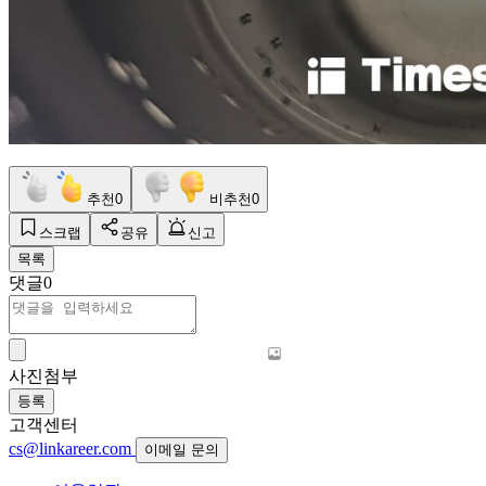
추천
0
비추천
0
스크랩
공유
신고
목록
댓글
0
사진첨부
등록
고객센터
cs@linkareer.com
이메일 문의