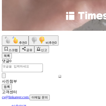
추천
0
비추천
0
스크랩
공유
신고
목록
댓글
0
사진첨부
등록
고객센터
cs@linkareer.com
이메일 문의