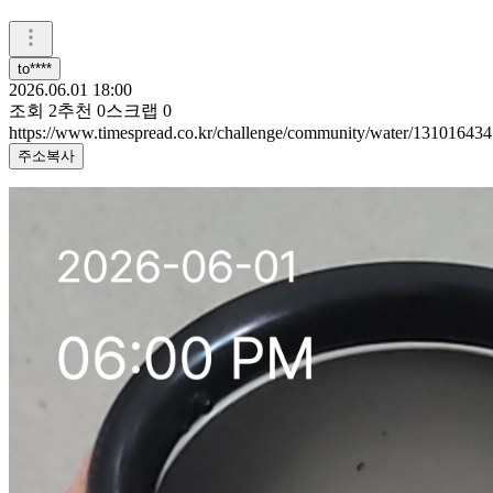
to****
2026.06.01 18:00
조회
2
추천
0
스크랩
0
https://www.timespread.co.kr/challenge/community/water/131016434
주소복사