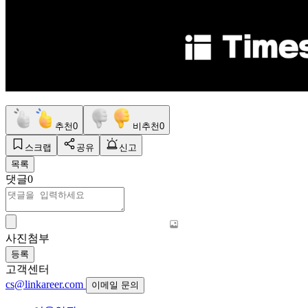
추천
0
비추천
0
스크랩
공유
신고
목록
댓글
0
사진첨부
등록
고객센터
cs@linkareer.com
이메일 문의