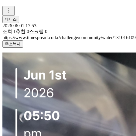
데니스
2026.06.01 17:53
조회
1
추천
0
스크랩
0
https://www.timespread.co.kr/challenge/community/water/131016109
주소복사