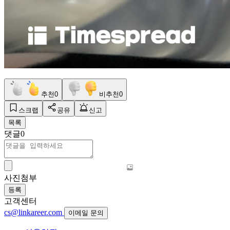
추천
0
비추천
0
스크랩
공유
신고
목록
댓글
0
사진첨부
등록
고객센터
cs@linkareer.com
이메일 문의