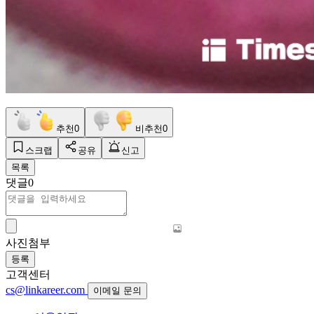
추천
0
비추천
0
스크랩
공유
신고
목록
댓글
0
사진첨부
등록
고객센터
cs@linkareer.com
이메일 문의