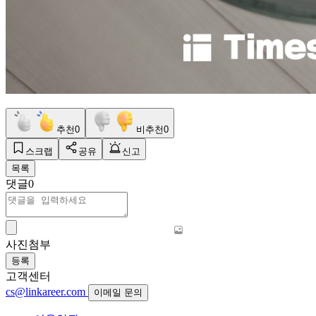
추천
0
비추천
0
스크랩
공유
신고
목록
댓글
0
사진첨부
등록
고객센터
cs@linkareer.com
이메일 문의