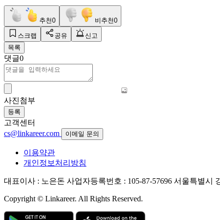
추천
0
비추천
0
스크랩
공유
신고
목록
댓글
0
사진첨부
등록
고객센터
cs@linkareer.com
이메일 문의
이용약관
개인정보처리방침
대표이사 : 노은돈
사업자등록번호 : 105-87-57696
서울특별시 강남
Copyright © Linkareer. All Rights Reserved.