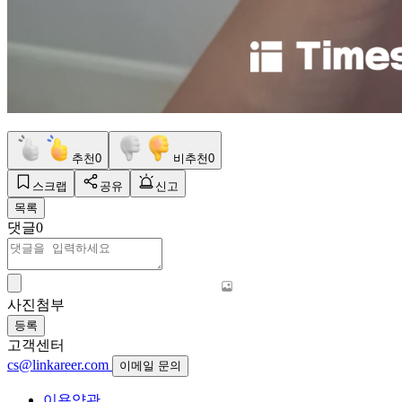
추천
0
비추천
0
스크랩
공유
신고
목록
댓글
0
사진첨부
등록
고객센터
cs@linkareer.com
이메일 문의
이용약관