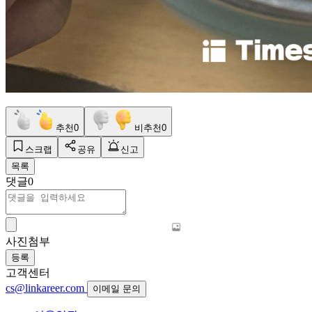
추천
0
비추천
0
스크랩
공유
신고
목록
댓글
0
사진첨부
등록
고객센터
cs@linkareer.com
이메일 문의