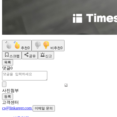
추천
0
비추천
0
스크랩
공유
신고
목록
댓글
0
사진첨부
등록
고객센터
cs@linkareer.com
이메일 문의