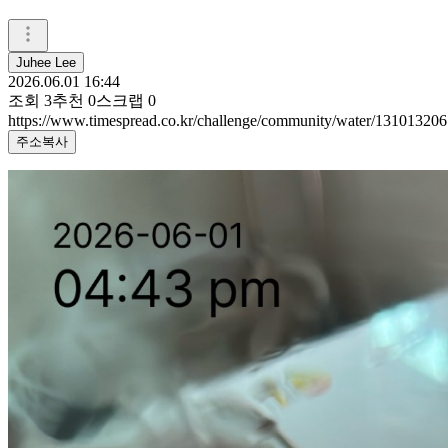
Juhee Lee
2026.06.01 16:44
조회
3
추천
0
스크랩
0
https://www.timespread.co.kr/challenge/community/water/131013206
주소복사