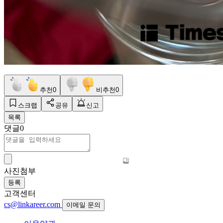
추천
0
비추천
0
스크랩
공유
신고
목록
댓글
0
사진첨부
등록
고객센터
cs@linkareer.com
이메일 문의