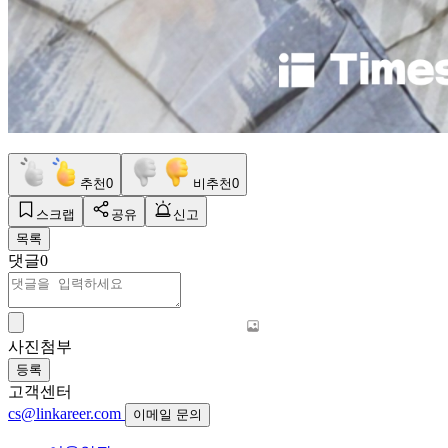
추천
0
비추천
0
스크랩
공유
신고
목록
댓글
0
사진첨부
등록
고객센터
cs@linkareer.com
이메일 문의