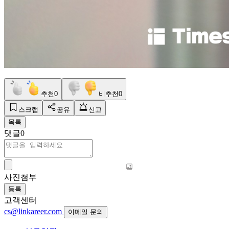
추천
0
비추천
0
스크랩
공유
신고
목록
댓글
0
사진첨부
등록
고객센터
cs@linkareer.com
이메일 문의