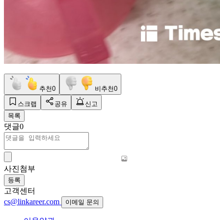
추천
0
비추천
0
스크랩
공유
신고
목록
댓글
0
사진첨부
등록
고객센터
cs@linkareer.com
이메일 문의