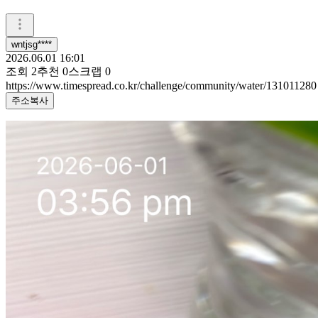
wntjsg****
2026.06.01 16:01
조회
2
추천
0
스크랩
0
https://www.timespread.co.kr/challenge/community/water/131011280
주소복사